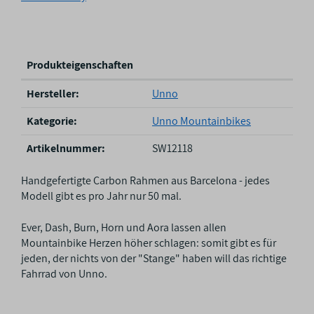
Produkteigenschaften
P
Hersteller:
Unno
r
o
Kategorie:
Unno Mountainbikes
d
u
Artikelnummer:
SW12118
k
t
Handgefertigte Carbon Rahmen aus Barcelona - jedes
e
Modell gibt es pro Jahr nur 50 mal.
i
g
Ever, Dash, Burn, Horn und Aora lassen allen
e
Mountainbike Herzen höher schlagen: somit gibt es für
n
jeden, der nichts von der "Stange" haben will das richtige
s
Fahrrad von Unno.
c
h