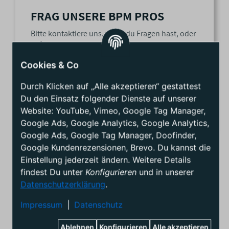
FRAG UNSERE BPM PROS
Bitte kontaktiere uns, wenn du Fragen hast, oder
auf der Suche nach einem Ersatzteil oder einem
speziellen Produkt bist!
Cookies & Co
+49 (241) 5590384
Durch Klicken auf „Alle akzeptieren“ gestattest
Du den Einsatz folgender Dienste auf unserer
info@bpmproshop.de
Website: YouTube, Vimeo, Google Tag Manager,
Google Ads, Google Analytics, Google Analytics,
Google Ads, Google Tag Manager, Doofinder,
Google Kundenrezensionen, Brevo. Du kannst die
Einstellung jederzeit ändern. Weitere Details
findest Du unter
Konfigurieren
und in unserer
Auf einen Blick
Datenschutzerklärung
.
Impressum
|
Datenschutz
HERSTELLER
Ablehnen
Konfigurieren
Alle akzeptieren