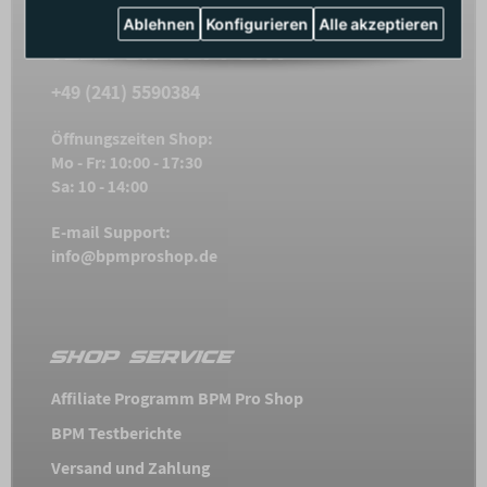
Ablehnen
Konfigurieren
Alle akzeptieren
TELEFON SUPPORT
+49 (241) 5590384
Öffnungszeiten Shop:
Mo - Fr: 10:00 - 17:30
Sa: 10 - 14:00
E-mail Support:
info@bpmproshop.de
SHOP SERVICE
Affiliate Programm BPM Pro Shop
BPM Testberichte
Versand und Zahlung