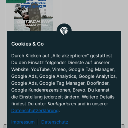
Cookies & Co
Durch Klicken auf „Alle akzeptieren“ gestattest
Einkaufs- und Geschenkgutschein
Du den Einsatz folgender Dienste auf unserer
Wakeboard Edt.
Website: YouTube, Vimeo, Google Tag Manager,
25,00 €
*
ab
Google Ads, Google Analytics, Google Analytics,
Google Ads, Google Tag Manager, Doofinder,
Google Kundenrezensionen, Brevo. Du kannst
die Einstellung jederzeit ändern. Weitere Details
findest Du unter
Konfigurieren
und in unserer
Datenschutzerklärung
.
Impressum
|
Datenschutz