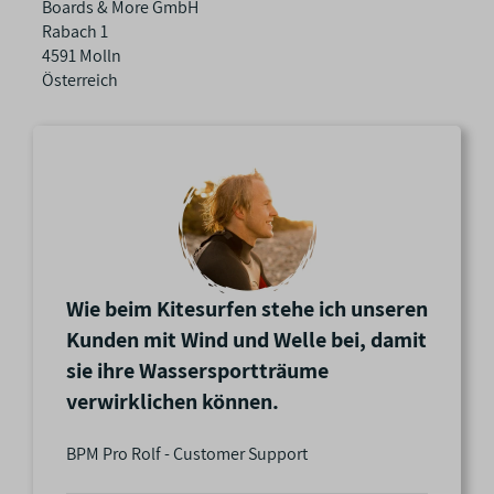
h
Boards & More GmbH
a
Rabach 1
f
4591 Molln
t
Österreich
e
n
Wie beim Kitesurfen stehe ich unseren
Kunden mit Wind und Welle bei, damit
sie ihre Wassersportträume
verwirklichen können.
BPM Pro Rolf - Customer Support