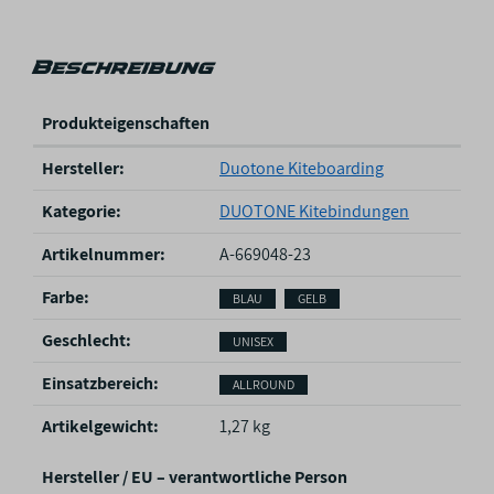
Beschreibung
Produkteigenschaften
P
Hersteller:
Duotone Kiteboarding
r
o
Kategorie:
DUOTONE Kitebindungen
d
u
Artikelnummer:
A-669048-23
k
Farbe‍:
BLAU
GELB
t
e
Geschlecht‍:
UNISEX
i
g
Einsatzbereich‍:
ALLROUND
e
n
Artikelgewicht‍:
1,27
kg
s
c
Hersteller / EU – verantwortliche Person