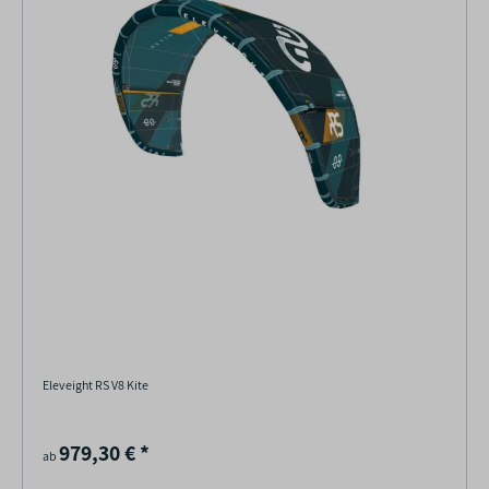
Eleveight RS V8 Kite
979,30 €
*
ab