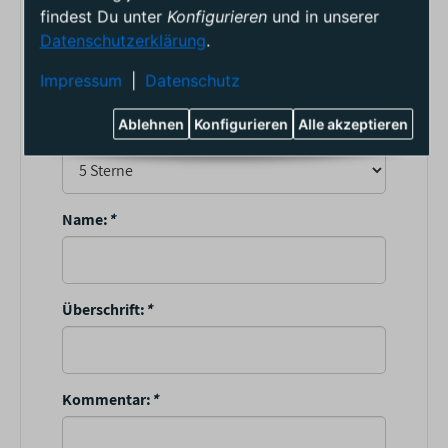
findest Du unter
Konfigurieren
und in unserer
Gib deine erste Bewertung für diesen Artikel ab
Datenschutzerklärung
.
und hilf Anderen bei der Kaufentscheidung
Impressum
|
Datenschutz
Artikelbewertung
Ablehnen
Konfigurieren
Alle akzeptieren
Sterne:
*
Name:
*
Überschrift:
*
Kommentar:
*