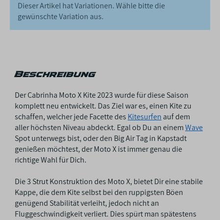
Dieser Artikel hat Variationen. Wähle bitte die
gewünschte Variation aus.
Beschreibung
Der Cabrinha Moto X Kite 2023 wurde für diese Saison
komplett neu entwickelt. Das Ziel war es, einen Kite zu
schaffen, welcher jede Facette des
Kitesurfen
auf dem
aller höchsten Niveau abdeckt. Egal ob Du an einem
Wave
Spot unterwegs bist, oder den Big Air Tag in Kapstadt
genießen möchtest, der Moto X ist immer genau die
richtige Wahl für Dich.
Die 3 Strut Konstruktion des Moto X, bietet Dir eine stabile
Kappe, die dem Kite selbst bei den ruppigsten Böen
genügend Stabilität verleiht, jedoch nicht an
Fluggeschwindigkeit verliert. Dies spürt man spätestens