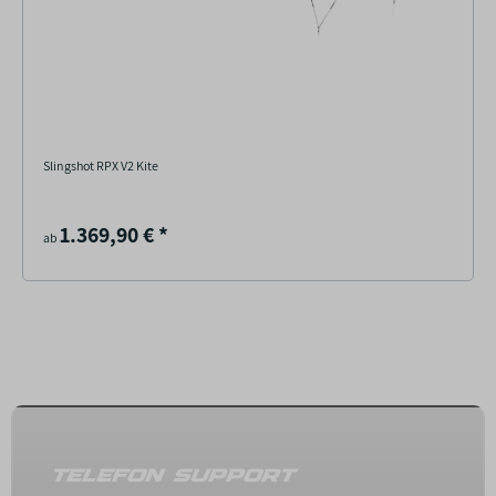
Slingshot RPX V2 Kite
1.369,90 €
*
ab
TELEFON SUPPORT