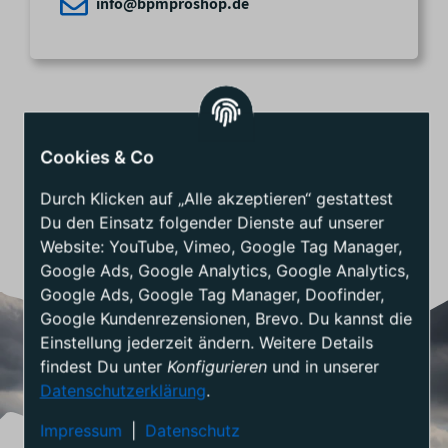
info@bpmproshop.de
Auf einen Blick
Cookies & Co
Durch Klicken auf „Alle akzeptieren“ gestattest
Du den Einsatz folgender Dienste auf unserer
HERSTELLER
Website: YouTube, Vimeo, Google Tag Manager,
Cabrinha Kites
Google Ads, Google Analytics, Google Analytics,
Google Ads, Google Tag Manager, Doofinder,
Google Kundenrezensionen, Brevo. Du kannst die
Einstellung jederzeit ändern. Weitere Details
findest Du unter
Konfigurieren
und in unserer
Datenschutzerklärung
.
Impressum
|
Datenschutz