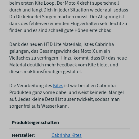
beim ersten Kite Loop. Der Moto X dreht superschnell
durch und fängt Dich in jeder Situation wieder auf, sodass
Du Dir keinerlei Sorgen machen musst. Der Absprung ist
dank des fehlerverzeihenden Flugverhalten sehr leicht zu
finden und es sind schnell gute Höhen erreichbar.
Dank des neuen HTD Lite Materials, ist es Cabrinha
gelungen, das Gesamtgewicht des Moto X um ein
Vielfaches zu verringern. Hinzu kommt, dass Dir das neue
Material deutlich mehr Feedback vom Kite bietet und
dieses reaktionsfreudiger gestaltet.
Die Verarbeitung des
Kites
ist wie bei allen Cabrinha
Produkten ganz vorne dabei und weist keinerlei Mängel
auf. Jedes kleine Detail ist ausentwickelt, sodass man
sorgenfrei aufs Wasser kann.
Produkteigenschaften
P
Hersteller:
Cabrinha Kites
r