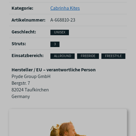
o
Kategorie:
Cabrinha Kites
d
u
Artikelnummer:
A-668810-23
k
Geschlecht‍:
UNISEX
t
e
Struts‍:
3
i
g
Einsatzbereich‍:
ALLROUND
FREERIDE
FREESTYLE
FO
e
n
Hersteller / EU – verantwortliche Person
s
Pryde Group GmbH
c
Bergstr. 7
h
82024 Taufkirchen
a
Germany
f
t
e
n