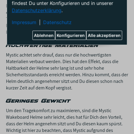
findest Du unter
Konfigurieren
und in unserer
Dank eines hochwertigen Innenmaterials und einer
Datenschutzerklärung
.
ergonomischen Passform, bieten Dir die Helme einen idealen
Tragekomfort und sorgen somit für einen maximalen
Impressum
|
Datenschutz
Fahrspaß. Mit verschiedenen Verstellsystemen kannst Du die
Passform zudem noch optimieren und perfekt einstellen.
Ablehnen
Konfigurieren
Alle akzeptieren
Hochwertige Materialien
Mystic achtet sehr drauf, dass nur die hochwertigsten
Materialien verbaut werden. Dies hat den Effekt, dass die
Haltbarkeit der Helme sehr lang ist und sehr hohe
Sicherheitsstandards erreicht werden. Hinzu kommt, dass der
Helm deutlich angenehmer sitzt und Du diesen schon nach
kurzer Zeit auf dem Kopf vergisst.
Geringes Gewicht
Um den Tragekomfort zu maximieren, sind die Mystic
Wakeboard Helme sehr leicht, dies hat für Dich den Vorteil,
dass der Helm angenehm sitzt und Du diesen kaum spürst.
Wichtig ist hier zu beachten, dass Mystic aufgrund des