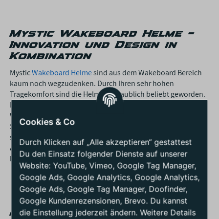
Mystic Wakeboard Helme –
Innovation und Design in
Kombination
Mystic
Wakeboard Helme
sind aus dem Wakeboard Bereich
kaum noch wegzudenken. Durch Ihren sehr hohen
Tragekomfort sind die Helme unglaublich beliebt geworden.
In Kombination mit frischen Designs, ist eine Mystic
Wakeboard Helm die perfekte Wahl für Dich. Natürlich ist die
Cookies & Co
Sicherheit eines Helmes der wichtigste Aspekt und auch da
sind die Mystic Wakeboard Helme auf dem höchsten Niveau.
Durch Klicken auf „Alle akzeptieren“ gestattest
Alle Helme in der Produktpalette sind CE-Zertifiziert und
Du den Einsatz folgender Dienste auf unserer
bieten Dir somit den perfekten Schutz.
Website: YouTube, Vimeo, Google Tag Manager,
Google Ads, Google Analytics, Google Analytics,
Warum einen Mystic
Google Ads, Google Tag Manager, Doofinder,
Wakeboard Helm
Google Kundenrezensionen, Brevo. Du kannst
die Einstellung jederzeit ändern. Weitere Details
Maximaler Tragekomfort