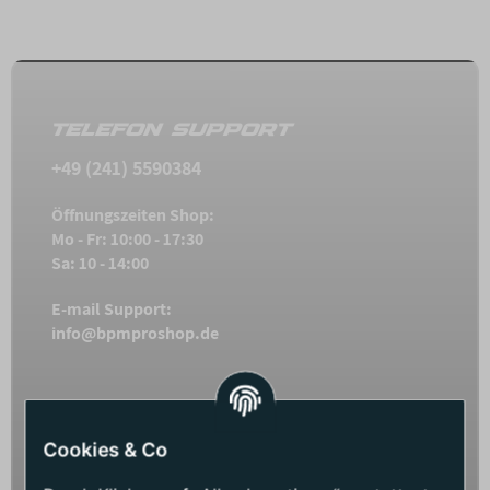
Kitesurf Keyfender hast du beides.
TELEFON SUPPORT
+49 (241) 5590384
Öffnungszeiten Shop:
Mo - Fr: 10:00 - 17:30
Sa: 10 - 14:00
E-mail Support:
info@bpmproshop.de
SHOP SERVICE
Cookies & Co
Affiliate Programm BPM Pro Shop