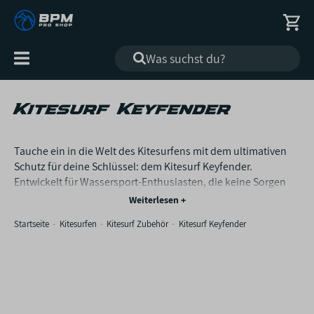
Alle
Kategorien
Kitesurf Keyfender
Tauche ein in die Welt des Kitesurfens mit dem ultimativen
Schutz für deine Schlüssel: dem Kitesurf Keyfender.
Entwickelt für Wassersport-Enthusiasten, die keine Sorgen
über verlorene oder beschädigte Schlüssel haben wollen,
während sie die Wellen erobern. Dieser wasserdichte und
Startseite
Kitesurfen
Kitesurf Zubehör
Kitesurf Keyfender
schwimmfähige Schlüsselbehälter garantiert, dass deine
Schlüssel sicher und trocken bleiben, egal wie wild es auf
dem Wasser zugeht. Mit seinem robusten Design und der
einfachen Befestigungsmöglichkeit ist der Keyfender der
perfekte Begleiter für jede Session. Nie wieder musst du dich
zwischen Spaß und Sicherheit entscheiden – mit dem