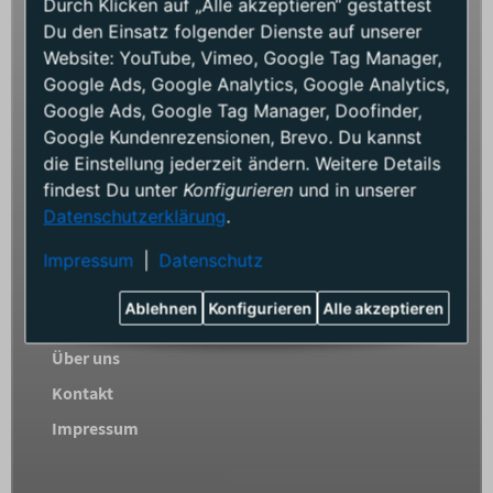
Durch Klicken auf „Alle akzeptieren“ gestattest
BPM Testberichte
Du den Einsatz folgender Dienste auf unserer
Versand und Zahlung
Website: YouTube, Vimeo, Google Tag Manager,
Google Ads, Google Analytics, Google Analytics,
Widerrufsformular
Google Ads, Google Tag Manager, Doofinder,
Widerrufsrecht
Google Kundenrezensionen, Brevo. Du kannst
AGB
die Einstellung jederzeit ändern. Weitere Details
findest Du unter
Konfigurieren
und in unserer
Datenschutz
Datenschutzerklärung
.
Impressum
|
Datenschutz
INFORMATIONEN
Ablehnen
Konfigurieren
Alle akzeptieren
Lexikon
Über uns
Kontakt
Impressum