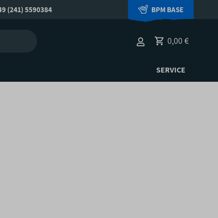
9 (241) 5590384
BPM BASE
0,00 €
SERVICE