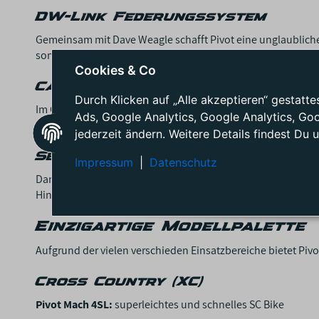
DW-Link Federungssystem
Gemeinsam mit Dave Weagle schafft Pivot eine unglaubliche
somit ein sehr geschmeidiges Fahrgefühl. Zudem wird Dir sch
Cookies & Co
Carbon-Technologie
Durch Klicken auf „Alle akzeptieren“ gestat
Im Gegensatz zu vielen anderen Herstellern, wir bei den Pi
Ads, Google Analytics, Google Analytics, Go
dazu, dass die Rahmen deutlich leichter, aber auch stabiler
jederzeit ändern. Weitere Details findest Du 
Sehr gute Anpassbarkeit
Impressum
|
Datenschutz
Dank verschiedener Links lassen sich die Pivot Mountainbik
Hinzu kommt, dass Pivot nur sehr hochwertige Federelement
Einzigartige Modellpalette
Aufgrund der vielen verschieden Einsatzbereiche bietet Pivo
Cross Country (XC)
Pivot Mach 4SL:
superleichtes und schnelles SC Bike