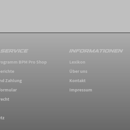
SERVICE
INFORMATIONEN
 Programm BPM Pro Shop
Lexikon
erichte
Über uns
nd Zahlung
Kontakt
formular
Impressum
recht
tz