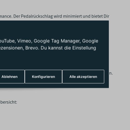
ance. Der Pedalrückschlag wird minimiert und bietet Dir
ion hast, da dein Hinterrad immer am Boden bleibt.
: YouTube, Vimeo, Google Tag Manager, Google
höchsten Standards und ist sehr hochwertig. Dies führt
ensionen, Brevo. Du kannst die Einstellung
vot Carbon Rahmen exzellent verarbeitet.
hem Terrain, lässt sich dein Mountainbike ideal abstimmen.
Ablehnen
Konfigurieren
Alle akzeptieren
it ein rundes Setup bilden.
bersicht: