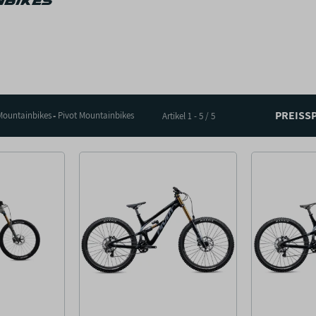
nbikes
PREISS
Mountainbikes
Pivot Mountainbikes
Artikel 1 - 5 / 5