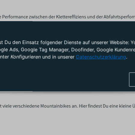
 Performance zwischen der Klettereffiziens und der Abfahrtsperform
on bei der ersten Fahrt auffallen, dass Du eine unglaubliche Trakt
test Du den Einsatz folgender Dienste auf unserer Website
vot Mountainbikes nur eine
Carbon
Art verbaut. Diese entspricht den 
ogle Ads, Google Tag Manager, Doofinder, Google Kundenrez
 werden. Dank sehr fortschrittlicher Fertigungstechniken sind die Pi
unter
Konfigurieren
und in unserer
Datenschutzerklärung
.
es sehr gut anpassen. Je nach Vorlieb oder auch bei unterschiedlic
e verbaut, welche sich ebenfalls perfekt abstimmen lassen und som
t viele verschiedene Mountainbikes an. Hier findest Du eine kleine Ü