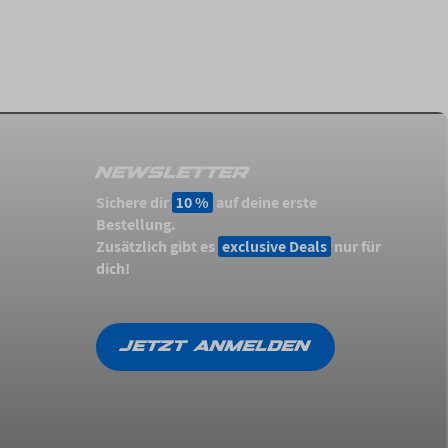
NEWSLETTER
Sichere dir
10 %
auf deine erste
Bestellung.
Zusätzlich gibt es
exclusive Deals
nur für
dich!
JETZT ANMELDEN