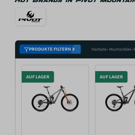
Hot Brands in Pivot Mountai
PRODUKTE FILTERN
Startseite
Mountainbike
AUF LAGER
AUF LAGER