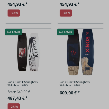
454,93 €
*
454,93 €
*
-30%
-30%
AUF LAGER
AUF LAGER
Ronix Kinetik Springbox 2
Ronix Kinetik Springbox 2
Wakeboard 2025
Wakeboard 2026
Statt: 649,90 €
609,90 €
*
487,43 €
*
-25%