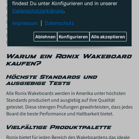
steht für unvergleichliche Qualität und überragende
findest Du unter
Konfigurieren
und in unserer
Performance. Kein anderer Hersteller legt so viel Wert auf
Datenschutzerklärung
.
neueste Technologien und haltbare Materialien wie Ronix.
Dies spiegelt sich in der Performance der Ronix Wakeboards
Impressum
|
Datenschutz
wider – egal ob Du den größtmöglichen Pop bei Deinen
Inverts oder den maximalen
Flex
bei Deinen Presses suchst,
Ablehnen
Konfigurieren
Alle akzeptieren
Ronix hat das richtige Wakeboard für Dich.
Warum ein Ronix Wakeboard
kaufen?
Höchste Standards und
ausgiebige Tests
Alle Ronix Wakeboards werden in Amerika unter höchsten
Standards produziert und ausgiebig auf ihre Qualität
getestet. Diese strengen Prüfungen gewährleisten, dass jedes
Board die beste Performance und Haltbarkeit bietet.
Vielfältige Produktpalette
Ronix bietet für jeden Bereich des Wakeboardens das ideale