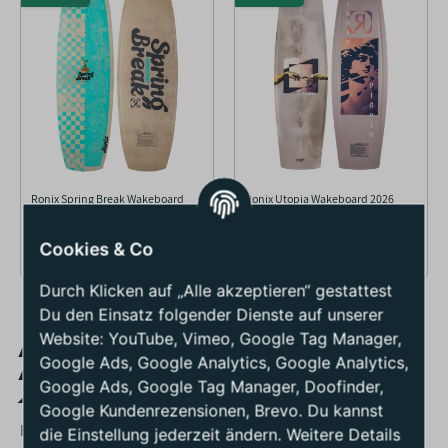
Ronix Spring Break Wakeboard
Ronix Utopia Wakeboard 2026
2026
629,90 €
*
569,90 €
*
Cookies & Co
Durch Klicken auf „Alle akzeptieren“ gestattest
Du den Einsatz folgender Dienste auf unserer
Website: YouTube, Vimeo, Google Tag Manager,
Ronix Wakeboards –
Google Ads, Google Analytics, Google Analytics,
Innovation und Performance
Google Ads, Google Tag Manager, Doofinder,
aus Amerika
Google Kundenrezensionen, Brevo. Du kannst
Ronix
Wakeboards
, eine der führenden Marken aus Amerika,
die Einstellung jederzeit ändern. Weitere Details