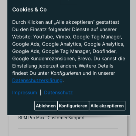
Lorentzstraat 14
h
Harderwijk
Cookies & Co
a
Niederlande
f
Durch Klicken auf „Alle akzeptieren“ gestattest
t
Du den Einsatz folgender Dienste auf unserer
e
Website: YouTube, Vimeo, Google Tag Manager,
n
Google Ads, Google Analytics, Google Analytics,
Google Ads, Google Tag Manager, Doofinder,
Google Kundenrezensionen, Brevo. Du kannst die
Einstellung jederzeit ändern. Weitere Details
findest Du unter
Konfigurieren
und in unserer
Beim Wakeboarden ziehe ich mit euch
Datenschutzerklärung
.
an einem Strang, um sicherzustellen,
Impressum
|
Datenschutz
dass ihr die Wellen mit Stil und Freude
meistert.
Ablehnen
Konfigurieren
Alle akzeptieren
BPM Pro Max - Customer Support