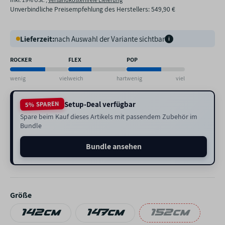
inkl. 19% USt. ,
Versandkostenfreie Lieferung
Unverbindliche Preisempfehlung des Herstellers
:
549,90 €
Lieferzeit:
nach Auswahl der Variante sichtbar
i
ROCKER
FLEX
POP
wenig
viel
weich
hart
wenig
viel
Setup-Deal verfügbar
5% SPAREN
Spare beim Kauf dieses Artikels mit passendem Zubehör im
Bundle
Bundle ansehen
Größe
142cm
147cm
152cm