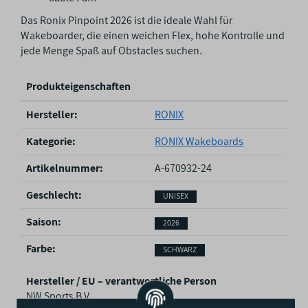
Das Ronix Pinpoint 2026 ist die ideale Wahl für
Wakeboarder, die einen weichen Flex, hohe Kontrolle und
jede Menge Spaß auf Obstacles suchen.
Produkteigenschaften
P
Hersteller:
RONIX
r
o
Kategorie:
RONIX Wakeboards
d
u
Artikelnummer:
A-670932-24
k
Geschlecht‍:
UNISEX
t
e
Saison‍:
2026
i
g
Farbe‍:
SCHWARZ
e
n
Hersteller / EU – verantwortliche Person
s
NW Sports B.V.
c