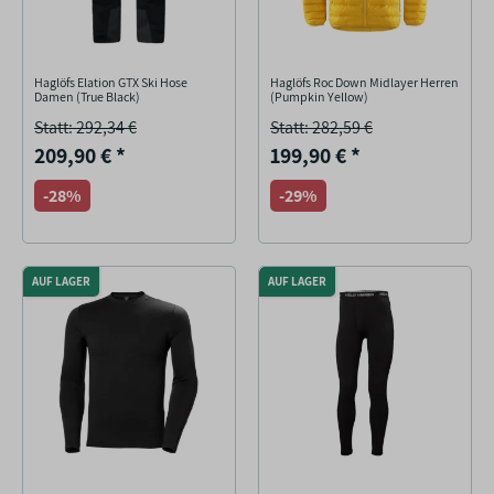
Haglöfs Elation GTX Ski Hose
Haglöfs Roc Down Midlayer Herren
Damen (True Black)
(Pumpkin Yellow)
Statt: 292,34 €
Statt: 282,59 €
209,90 €
*
199,90 €
*
-28%
-29%
AUF LAGER
AUF LAGER