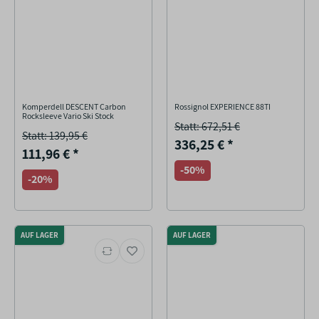
Komperdell DESCENT Carbon
Rossignol EXPERIENCE 88TI
Rocksleeve Vario Ski Stock
Statt: 672,51 €
Statt: 139,95 €
336,25 €
*
111,96 €
*
-50%
-20%
AUF LAGER
AUF LAGER