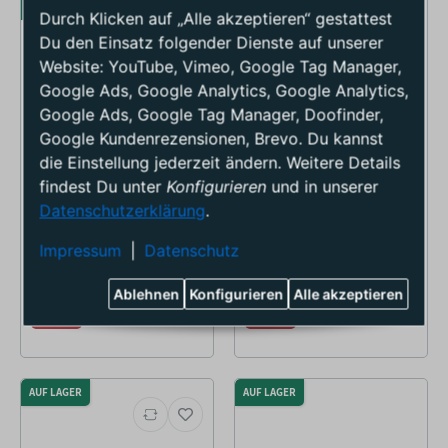
AUF LAGER
AUF LAGER
Durch Klicken auf „Alle akzeptieren“ gestattest
Du den Einsatz folgender Dienste auf unserer
Website: YouTube, Vimeo, Google Tag Manager,
Google Ads, Google Analytics, Google Analytics,
Google Ads, Google Tag Manager, Doofinder,
Google Kundenrezensionen, Brevo. Du kannst
die Einstellung jederzeit ändern. Weitere Details
findest Du unter
Konfigurieren
und in unserer
Datenschutzerklärung
.
Hestra Women's Fall Line Mitt Ski
Komperdell Carbon Champion
Handschuhe
Green Hendrik
Impressum
|
Datenschutz
Statt: 123,53 €
Statt: 69,94 €
98,82 €
*
55,95 €
*
Ablehnen
Konfigurieren
Alle akzeptieren
-20%
-20%
AUF LAGER
AUF LAGER