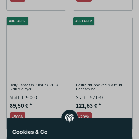
AUF LAGER
AUF LAGER
Helly Hansen W POWER AIR HEAT
Hestra Philippe Reaux Mitt Ski
GRID Midlayer
Handschuhe
Statt: 179,00 €
Statt: 152,03 €
89,50 €
*
121,63 €
*
-50%
-20%
Cookies & Co