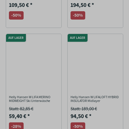
109,50 €
*
194,50 €
*
-50%
-50%
AUF LAGER
AUF LAGER
Helly Hansen W LIFA MERINO
Helly Hansen W LIFALOFT HYBRID
MIDWEIGHT Ski Unterwäsche
INSULATOR Midlayer
Statt: 82,85 €
Statt: 189,00 €
59,40 €
*
94,50 €
*
-28%
-50%