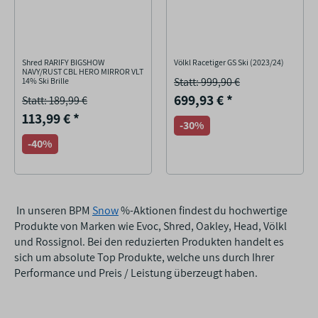
Shred RARIFY BIGSHOW
Völkl Racetiger GS Ski (2023/24)
NAVY/RUST CBL HERO MIRROR VLT
Statt: 999,90 €
14% Ski Brille
699,93 €
*
Statt: 189,99 €
113,99 €
*
-30%
-40%
In unseren BPM
Snow
%-Aktionen findest du
hochwertige
Produkte von Marken wie Evoc, Shred, Oakley, Head, Völkl
und Rossignol. Bei den reduzierten Produkten handelt es
sich um absolute Top Produkte, welche uns durch Ihrer
Performance und Preis / Leistung überzeugt haben.