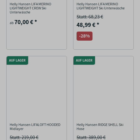
Helly Hansen LIFA MERINO
Helly Hansen LIFA MERINO
LIGHTWEIGHT CREW Ski
LIGHTWEIGHT Ski Unterwäsche
Unterwäsche
Statt: 68,23 €
70,00 €
*
ab
48,99 €
*
-28%
AUF LAGER
AUF LAGER
Helly Hansen LIFALOFT HOODED
Helly Hansen RIDGE SHELL Ski
Midlayer
Hose
Statt: 219,00 €
Statt: 389,00 €