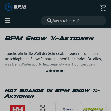
Alle
Kategorien
BPM Snow %-Aktionen
Tauche ein in die Welt der Schneeabenteuer mit unseren
unschlagbaren Snow Rabattaktionen! Hier findest Du alles,
was Dein Wintersport-Herz begehrt - von hochwertigen
Snowboards bis hin zu erstklassiger Skiausrüstung, und das
alles zu fantastischen Preisen. Verpasse nicht die
Gelegenheit, Top-Marken zu unglaublichen Preisen zu
ergattern und mach Dich bereit, die Berge wie nie zuvor zu
Hot Brands in BPM Snow %-
erobern.
Aktionen