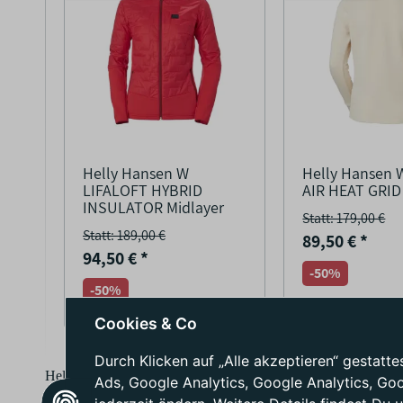
Helly Hansen W
Helly Hansen
LIFALOFT HYBRID
AIR HEAT GRID
INSULATOR Midlayer
Statt: 179,00 €
Statt: 189,00 €
89,50 €
*
94,50 €
*
-50%
-50%
Cookies & Co
Durch Klicken auf „Alle akzeptieren“ gestat
Helly Hansen wurde 1877 von Helly Juell Hansen und seiner Fr
Ads, Google Analytics, Google Analytics, Go
Jahren durchaus großen Erfolg und verkaufte bereits in den er