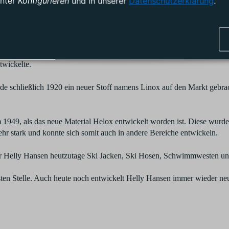
unter
Konfigurieren
und in unserer
Datenschutzerklärung
.
zellenzdiplom, welches Ihnen auf der Pariser Expo verliehen wurde, 
nsen, durch ihre Qualität und Funktionalität, schnell eine große Nach
das Unternehmen selber. Ab 1914 überging die Leitung des Unternehme
twickelte.
 schließlich 1920 ein neuer Stoff namens Linox auf den Markt gebrach
949, als das neue Material Helox entwickelt worden ist. Diese wurde 
ehr stark und konnte sich somit auch in andere Bereiche entwickeln.
r Helly Hansen heutzutage Ski Jacken, Ski Hosen, Schwimmwesten und n
rsten Stelle. Auch heute noch entwickelt Helly Hansen immer wieder n