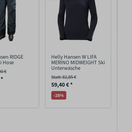
nsen RIDGE
Helly Hansen W LIFA
i Hose
MERINO MIDWEIGHT Ski
Unterwäsche
00 €
Statt: 82,85 €
€
*
59,40 €
*
-28%