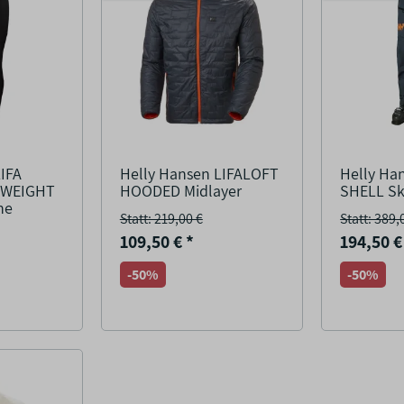
LIFA
Helly Hansen LIFALOFT
Helly Ha
TWEIGHT
HOODED Midlayer
SHELL Sk
he
Statt: 219,00 €
Statt: 389,
109,50 €
*
194,50 
-50%
-50%