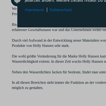
jederzeit ändern. Weitere Details findest Du 
Weiteres Wachstum konnte die Marke Helly Hansen durch das Ex
Impressum
|
Datenschutz
Produkte in andere Länder gewinnen. Auch dort konnte Helly Ha
Bis zu seinem Tod im Jahre 1914 steuerte Helly Juell Hansen 
erfahrener Geschäftsmann war und das Unternehmen weiter en
Durch viel Aufwand in der Entwicklung neuer Materialien wurde
Produkte von Helly Hansen sehr stark.
Die wohl größte Veränderung für die Marke Helly Hansen kam 1
Wasserdichtigkeit extrem. In dieser Zeit wuchs Helly Hansen s
Neben den Wasserdichten Jacken für Seeleute, findet man unte
In all diesen Bereichen steht immer die Funktion an der vorde
möglich zu gestalten.