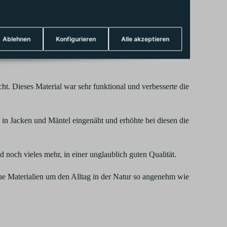
erlangen. Durch dieses konnten sie mit dem Export ihrer
frage generieren.
Ablehnen
Konfigurieren
Alle akzeptieren
n schließlich an seinen Sohn Helly Hansen, welcher ein
t. Dieses Material war sehr funktional und verbesserte die
in Jacken und Mäntel eingenäht und erhöhte bei diesen die
och vieles mehr, in einer unglaublich guten Qualität.
eue Materialien um den Alltag in der Natur so angenehm wie