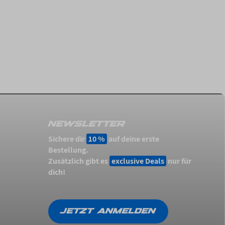
NEWSLETTER
Sichere dir
10 %
auf deine erste
Bestellung.
Zusätzlich gibt es
exclusive Deals
nur für
dich!
JETZT ANMELDEN