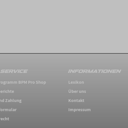
SERVICE
INFORMATIONEN
 Programm BPM Pro Shop
Lexikon
erichte
Über uns
nd Zahlung
Kontakt
formular
Impressum
recht