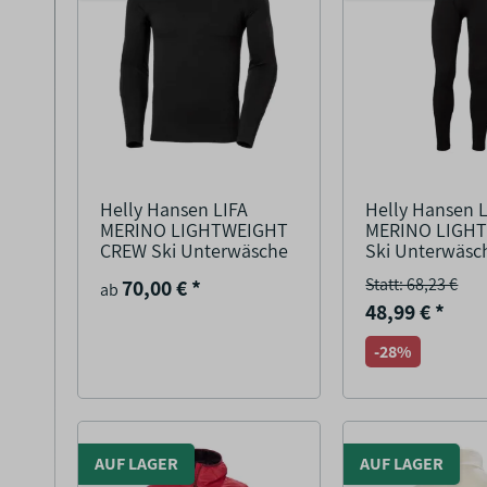
Helly Hansen LIFA
Helly Hansen 
MERINO LIGHTWEIGHT
MERINO LIGH
CREW Ski Unterwäsche
Ski Unterwäsc
Statt: 68,23 €
70,00 €
*
ab
48,99 €
*
-28%
AUF LAGER
AUF LAGER