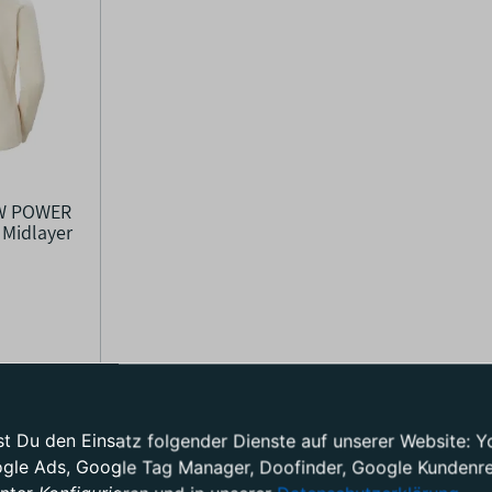
 W POWER
 Midlayer
test Du den Einsatz folgender Dienste auf unserer Website
au Maren gegründet. Anfangs begonnen sie mit der Herstellung von Öl
ogle Ads, Google Tag Manager, Doofinder, Google Kundenrez
sten 5 Jahren über 10 Tausend Jacken.