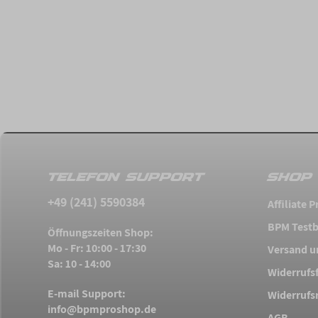
TELEFON SUPPORT
SHOP 
+49 (241) 5590384
Affiliate
BPM Testb
Öffnungszeiten Shop:
Mo - Fr: 10:00 - 17:30
Versand u
Sa: 10 - 14:00
Widerrufs
E-mail Support:
Widerrufs
info@bpmproshop.de
AGB