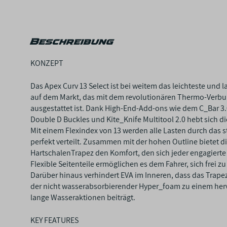
Beschreibung
KONZEPT
Das Apex Curv 13 Select ist bei weitem das leichteste und 
auf dem Markt, das mit dem revolutionären Thermo-Verb
ausgestattet ist. Dank High-End-Add-ons wie dem C_Bar 3
Double D Buckles und Kite_Knife Multitool 2.0 hebt sich di
Mit einem Flexindex von 13 werden alle Lasten durch das st
perfekt verteilt. Zusammen mit der hohen Outline bietet die
HartschalenTrapez den Komfort, den sich jeder engagierte
Flexible Seitenteile ermöglichen es dem Fahrer, sich frei 
Darüber hinaus verhindert EVA im Inneren, dass das Trape
der nicht wasserabsorbierender Hyper_foam zu einem her
lange Wasseraktionen beiträgt.
KEY FEATURES