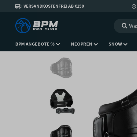
VERSANDKOSTENFREI AB €150
BPM ANGEBOTE %
NEOPREN
SNOW