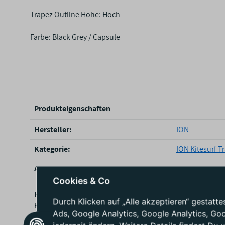
Trapez Outline Höhe: Hoch
Farbe: Black Grey / Capsule
Produkteigenschaften
P
Hersteller:
ION
r
o
Kategorie:
ION Kitesurf T
d
u
Artikelnummer:
48202-4700.S.
k
Cookies & Co
t
Hersteller / EU – verantwortliche Person
e
Durch Klicken auf „Alle akzeptieren“ gestat
Boards & More GmbH
i
Ads, Google Analytics, Google Analytics, Go
Rabach 1
g