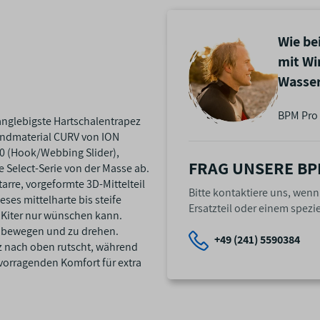
Wie be
mit Wi
Wasser
BPM Pro 
langlebigste Hartschalentrapez
undmaterial CURV von ION
.0 (Hook/Webbing Slider),
FRAG UNSERE BP
e Select-Serie von der Masse ab.
arre, vorgeformte 3D-Mittelteil
Bitte kontaktiere uns, wen
ses mittelharte bis steife
Ersatzteil oder einem spezie
 Kiter nur wünschen kann.
zu bewegen und zu drehen.
+49 (241) 5590384
z nach oben rutscht, während
vorragenden Komfort für extra