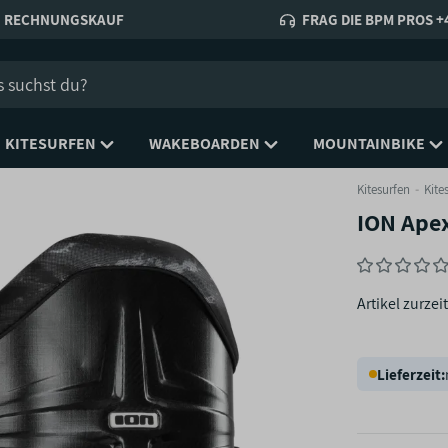
RECHNUNGSKAUF
FRAG DIE BPM PROS +4
KITESURFEN
WAKEBOARDEN
MOUNTAINBIKE
Kitesurfen
Kite
ION Apex
Artikel zurzeit
Lieferzeit: