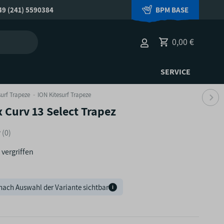
9 (241) 5590384
BPM BASE
0,00 €
SERVICE
surf Trapeze
ION Kitesurf Trapeze
 Curv 13 Select Trapez
(0)
 vergriffen
nach Auswahl der Variante sichtbar
i