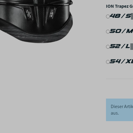
ION Trapez 
48/S
50/M
52/L
54/X
Dieser Arti
aus.