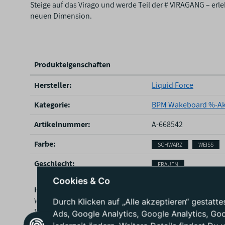
Steige auf das Virago und werde Teil der # VIRAGANG – erl
neuen Dimension.
Produkteigenschaften
P
Hersteller:
Liquid Force
r
o
Kategorie:
BPM Wakeboard %-Ak
d
u
Artikelnummer:
A-668542
k
Farbe‍:
SCHWARZ
WEISS
t
e
Geschlecht‍:
FRAUEN
i
g
Cookies & Co
Hersteller / EU – verantwortliche Person
e
Wasserski Langenfeld GmbH
n
Durch Klicken auf „Alle akzeptieren“ gestat
Baumberger Straße 88
s
Ads, Google Analytics, Google Analytics, Go
40764 Langenfeld
c