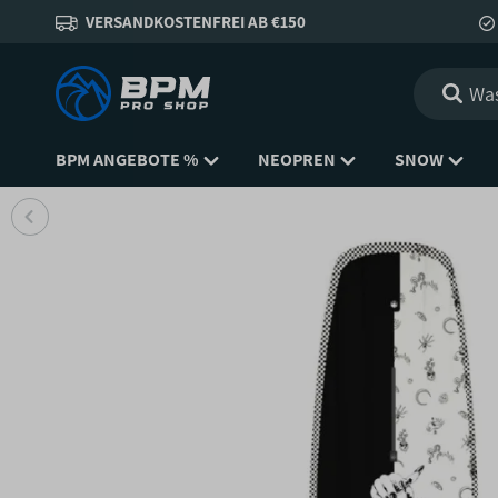
VERSANDKOSTENFREI AB €150
BPM ANGEBOTE %
NEOPREN
SNOW