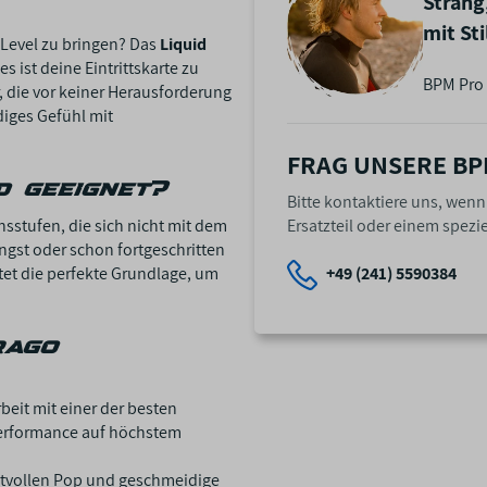
Strang
mit St
 Level zu bringen? Das
Liquid
es ist deine Eintrittskarte zu
BPM Pro 
r, die vor keiner Herausforderung
diges Gefühl mit
FRAG UNSERE BP
 geeignet?
Bitte kontaktiere uns, wen
ensstufen, die sich nicht mit dem
Ersatzteil oder einem spezie
ngst oder schon fortgeschritten
etet die perfekte Grundlage, um
+49 (241) 5590384
rago
beit mit einer der besten
Performance auf höchstem
raftvollen Pop und geschmeidige