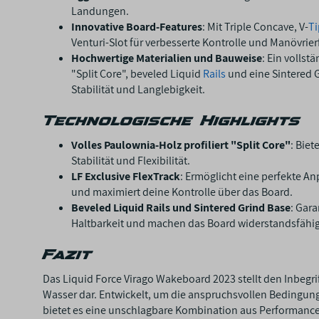
Landungen.
Innovative Board-Features
: Mit Triple Concave, V-
Ti
Venturi-Slot für verbesserte Kontrolle und Manövrier
Hochwertige Materialien und Bauweise
: Ein vollst
"Split Core", beveled Liquid
Rails
und eine Sintered 
Stabilität und Langlebigkeit.
Technologische Highlights
Volles Paulownia-Holz profiliert "Split Core"
: Biet
Stabilität und Flexibilität.
LF Exclusive FlexTrack
: Ermöglicht eine perfekte 
und maximiert deine Kontrolle über das Board.
Beveled Liquid Rails und Sintered Grind Base
: Gar
Haltbarkeit und machen das Board widerstandsfähi
Fazit
Das Liquid Force Virago Wakeboard 2023 stellt den Inbegr
Wasser dar. Entwickelt, um die anspruchsvollen Bedingun
bietet es eine unschlagbare Kombination aus Performance,