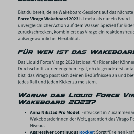
Bist du bereit, deine Wakeboard-Sessions auf das nächste
Force Virago Wakeboard 2023
ist mehr als nur ein Board – 
unvergleichlicher Action auf dem Wasser. Speziell für Ride
zurückschrecken, kombiniert das Virago ein reaktionsfreu
außergewöhnlicher Flexibilität.
Für wen ist das Wakeboard
Das Liquid Force Virago 2023 ist ideal für Rider aller Könn
Durchschnitt zufriedengeben. Egal, ob du gerade erst anfä
bist, das Virago passt sich deinen Bedürfnissen an und bi
jedes Rail und jeden Kicker zu meistern.
Warum das Liquid Force Vi
Wakeboard 2023?
Anna Nikstad Pro Model
: Entwickelt in Zusammenar
Wakeboarderinnen der Welt, garantiert das Virago 
Niveau.
Aggressiver Continuous
Rocker
: Sorgt für einen k