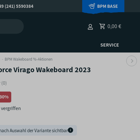
9 (241) 5590384
BPM BASE
0,00 €
SERVICE
%
BPM Wakeboard %-Aktionen
orce Virago Wakeboard 2023
(0)
-30%
 vergriffen
nach Auswahl der Variante sichtbar
i