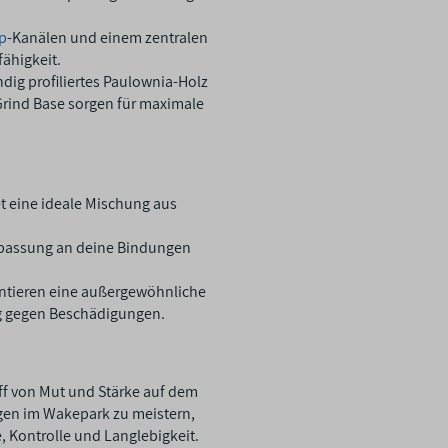
p
-Kanälen und einem zentralen
fähigkeit.
ändig profiliertes Paulownia-Holz
Grind Base sorgen für maximale
et eine ideale Mischung aus
Anpassung an deine Bindungen
antieren eine außergewöhnliche
g gegen Beschädigungen.
iff von Mut und Stärke auf dem
gen im Wakepark zu meistern,
 Kontrolle und Langlebigkeit.