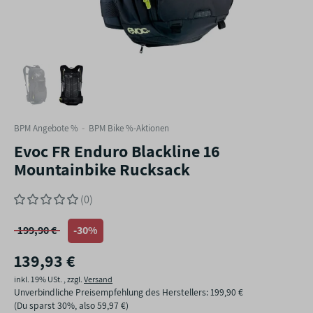
BPM Angebote %
BPM Bike %-Aktionen
Evoc FR Enduro Blackline 16
Mountainbike Rucksack
(0)
199,90 €
-30%
139,93 €
inkl. 19% USt. , zzgl.
Versand
Unverbindliche Preisempfehlung des Herstellers
:
199,90 €
(Du sparst
30%
, also
59,97 €
)