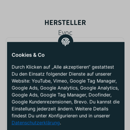
HERSTELLER
Evoc
BEWERTUNGEN - EVOC
Cookies & Co
FR ENDURO BLACKLINE
16 MOUNTAINBIKE
Durch Klicken auf „Alle akzeptieren“ gestattest
RUCKSACK
Du den Einsatz folgender Dienste auf unserer
Website: YouTube, Vimeo, Google Tag Manager,
Google Ads, Google Analytics, Google Analytics,
(0)
0
Google Ads, Google Tag Manager, Doofinder,
Gib deine erste Bewertung für diesen Artikel ab
Google Kundenrezensionen, Brevo. Du kannst die
und hilf Anderen bei der Kaufentscheidung
Einstellung jederzeit ändern. Weitere Details
findest Du unter
Konfigurieren
und in unserer
Artikelbewertung
Datenschutzerklärung
.