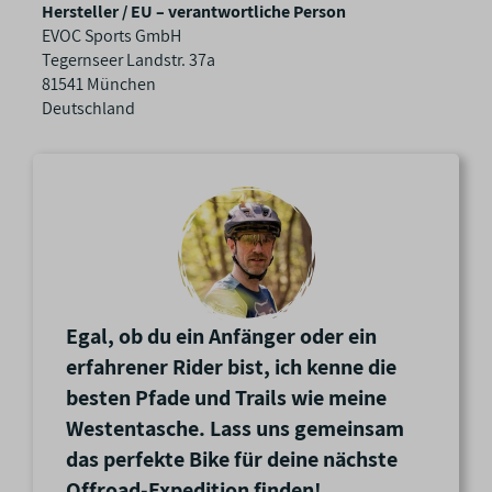
c
Hersteller / EU – verantwortliche Person
h
EVOC Sports GmbH
a
Tegernseer Landstr. 37a
f
81541 München
t
Deutschland
e
n
Egal, ob du ein Anfänger oder ein
erfahrener Rider bist, ich kenne die
besten Pfade und Trails wie meine
Westentasche. Lass uns gemeinsam
das perfekte Bike für deine nächste
Offroad-Expedition finden!