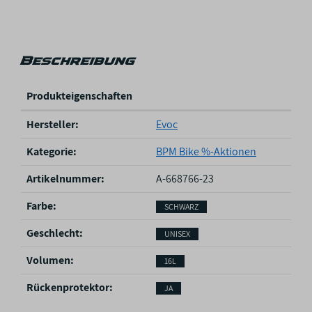
Beschreibung
Produkteigenschaften
P
Hersteller:
Evoc
r
o
Kategorie:
BPM Bike %-Aktionen
d
u
Artikelnummer:
A-668766-23
k
Farbe‍:
SCHWARZ
t
e
Geschlecht‍:
UNISEX
i
g
Volumen‍:
16L
e
n
Rückenprotektor‍:
JA
s