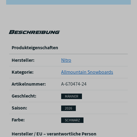
Beschreibung
Produkteigenschaften
P
Hersteller:
Nitro
r
o
Kategorie:
Allmountain Snowboards
d
u
Artikelnummer:
A-670474-24
k
Geschlecht‍:
MÄNNER
t
e
Saison‍:
2026
i
g
Farbe‍:
SCHWARZ
e
n
Hersteller / EU – verantwortliche Person