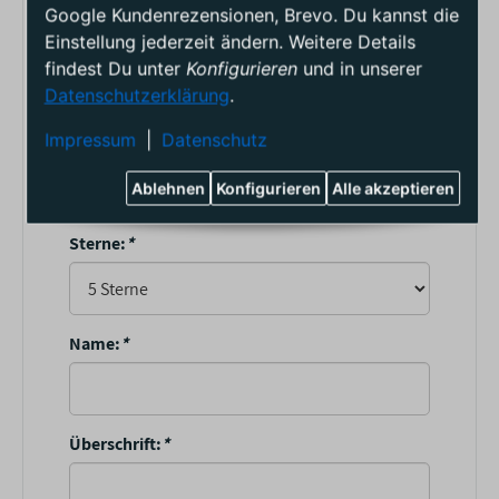
2026
Google Kundenrezensionen, Brevo. Du kannst die
Einstellung jederzeit ändern. Weitere Details
findest Du unter
Konfigurieren
und in unserer
(0)
0
Datenschutzerklärung
.
Gib deine erste Bewertung für diesen Artikel ab
Impressum
|
Datenschutz
und hilf Anderen bei der Kaufentscheidung
Ablehnen
Konfigurieren
Alle akzeptieren
Artikelbewertung
Sterne:
*
Name:
*
Überschrift:
*