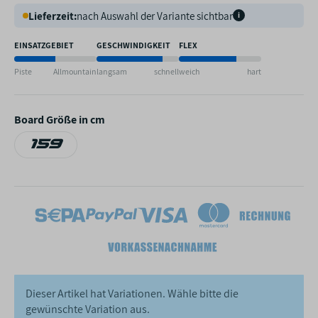
Lieferzeit:
nach Auswahl der Variante sichtbar
i
EINSATZGEBIET
GESCHWINDIGKEIT
FLEX
Piste
Allmountain
langsam
schnell
weich
hart
Board Größe in cm
159
159
Dieser Artikel hat Variationen. Wähle bitte die
gewünschte Variation aus.