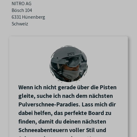
s
NITRO AG
c
Bösch 104
h
6331 Hünenberg
a
Schweiz
f
t
e
n
Wenn ich nicht gerade über die Pisten
gleite, suche ich nach dem nächsten
Pulverschnee-Paradies. Lass mich dir
dabei helfen, das perfekte Board zu
finden, damit du deinen nächsten
Schneeabenteuern voller Stil und