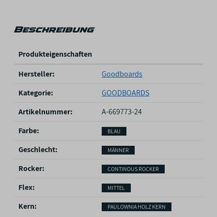
Beschreibung
Produkteigenschaften
P
Hersteller:
Goodboards
r
o
Kategorie:
GOODBOARDS
d
u
Artikelnummer:
A-669773-24
k
Farbe‍:
BLAU
t
e
Geschlecht‍:
MÄNNER
i
g
Rocker‍:
CONTINOUS ROCKER
e
n
Flex‍:
MITTEL
s
Kern‍:
c
PAULOWNIA HOLZ KERN