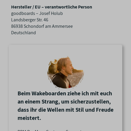
h
Hersteller / EU – verantwortliche Person
a
goodboards – Josef Holub
f
Landsberger Str. 46
t
86938 Schondorf am Ammersee
e
Deutschland
n
Beim Wakeboarden ziehe ich mit euch
an einem Strang, um sicherzustellen,
dass ihr die Wellen mit Stil und Freude
meistert.