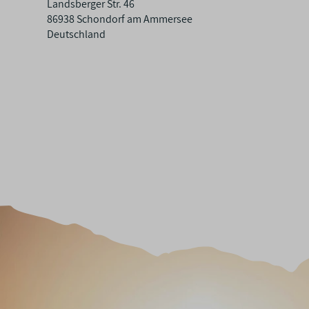
Landsberger Str. 46
h
86938 Schondorf am Ammersee
a
Deutschland
f
t
e
n