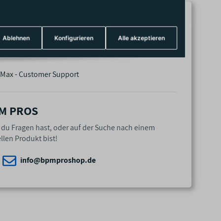
akeboarden ziehe ich mit euch an einem
, um sicherzustellen, dass ihr die Wellen
Ablehnen
Konfigurieren
Alle akzeptieren
il und Freude meistert.
Max - Customer Support
M PROS
n du Fragen hast, oder auf der Suche nach einem
llen Produkt bist!
info@bpmproshop.de