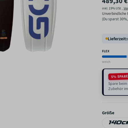
489,30 €
inkl. 19% USt. ,
Ve
Unverbindliche 
(Du sparst
30%
Lieferzeit:
FLEX
weich
5% SPAR
Spare beim 
Zubehör im
Größe
140c