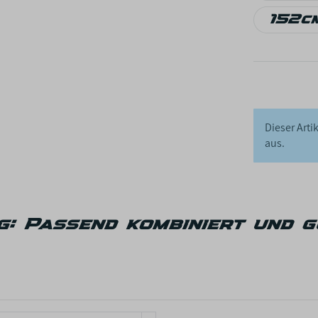
1
152c
1
Dieser Arti
aus.
: Passend kombiniert und g