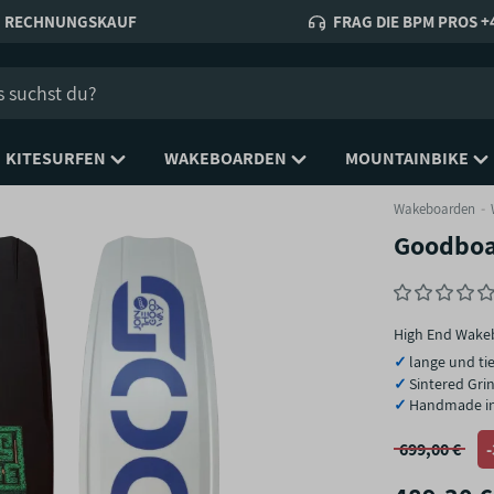
RECHNUNGSKAUF
FRAG DIE BPM PROS +4
KITESURFEN
WAKEBOARDEN
MOUNTAINBIKE
Wakeboarden
Goodboa
High End Wakeb
lange und ti
Sintered Gri
Handmade in
699,00 €