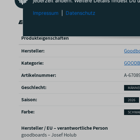
jederzeit ändern. Weitere Details findest Du 
Impressum
|
Datenschutz
Beschreibung
Produkteigenschaften
P
Hersteller:
Goodbo
r
o
Kategorie:
GOODB
d
u
Artikelnummer:
A-6708
k
Geschlecht‍:
MÄNNE
t
e
Saison‍:
2026
i
g
Farbe‍:
SCHWA
e
n
Hersteller / EU – verantwortliche Person
s
goodboards – Josef Holub
c