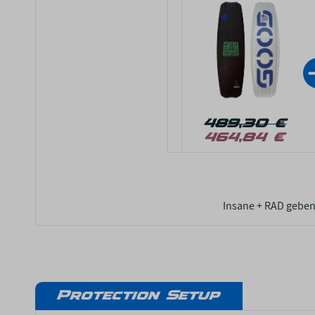
489,30 €
464,84 €
Insane + RAD geben 
Protection Setup