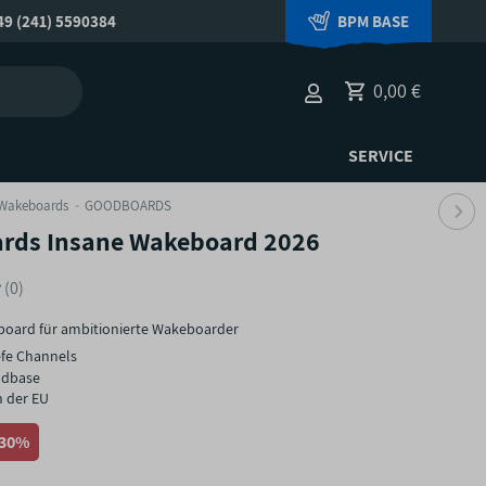
9 (241) 5590384
BPM BASE
0,00 €
SERVICE
Wakeboards
GOODBOARDS
rds Insane Wakeboard 2026
(0)
oard für ambitionierte Wakeboarder
efe Channels
ndbase
 der EU
-30%