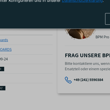
unter
Konfigurieren
und in unserer
Datenschutzerklärung
.
Beim W
Strang
mit St
BPM Pro 
ards
OARDS
FRAG UNSERE BP
99-24
Bitte kontaktiere uns, wen
Ersatzteil oder einem spezie
R
+49 (241) 5590384
RZ