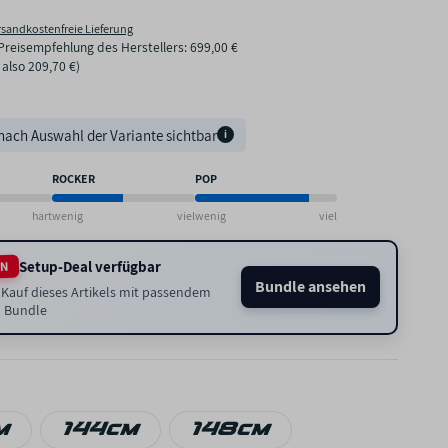
rsandkostenfreie Lieferung
Preisempfehlung des Herstellers
:
699,00 €
, also
209,70 €
)
nach Auswahl der Variante sichtbar
i
ROCKER
POP
hart
wenig
viel
wenig
viel
Setup-Deal verfügbar
EN
Bundle ansehen
Kauf dieses Artikels mit passendem
 Bundle
m
144cm
148cm