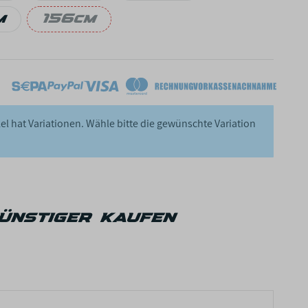
40cm
144cm
148cm
m
156cm
52cm
156cm
kel hat Variationen. Wähle bitte die gewünschte Variation
ünstiger kaufen