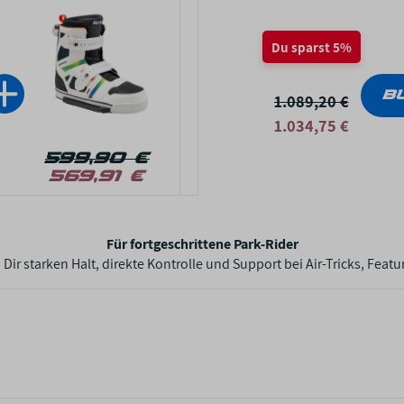
Du sparst 5%
B
1.089,20 €
1.034,75 €
599,90 €
569,91 €
Für fortgeschrittene Park-Rider
Dir starken Halt, direkte Kontrolle und Support bei Air-Tricks, Fea