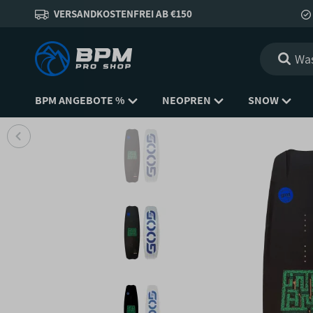
VERSANDKOSTENFREI AB €150
BPM ANGEBOTE %
NEOPREN
SNOW