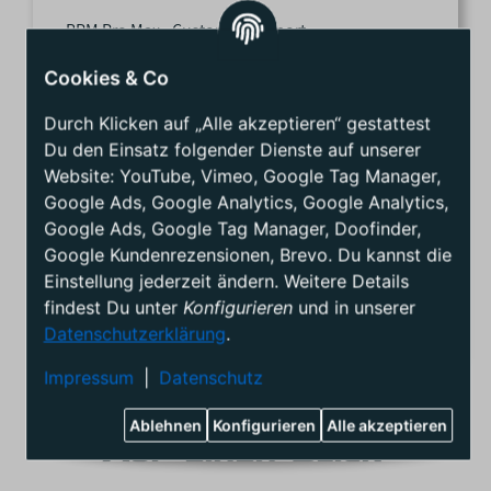
BPM Pro Max - Customer Support
Cookies & Co
FRAG UNSERE BPM PROS
Durch Klicken auf „Alle akzeptieren“ gestattest
Bitte kontaktiere uns, wenn du Fragen hast, oder
Du den Einsatz folgender Dienste auf unserer
auf der Suche nach einem Ersatzteil oder einem
Website: YouTube, Vimeo, Google Tag Manager,
speziellen Produkt bist!
Google Ads, Google Analytics, Google Analytics,
Google Ads, Google Tag Manager, Doofinder,
+49 (241) 5590384
Google Kundenrezensionen, Brevo. Du kannst die
Einstellung jederzeit ändern. Weitere Details
info@bpmproshop.de
findest Du unter
Konfigurieren
und in unserer
Datenschutzerklärung
.
Impressum
|
Datenschutz
Ablehnen
Konfigurieren
Alle akzeptieren
Auf einen Blick