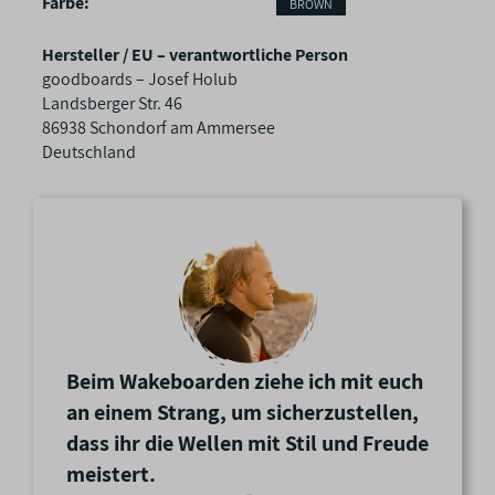
Farbe‍:
BROWN
e
n
Hersteller / EU – verantwortliche Person
s
goodboards – Josef Holub
c
Landsberger Str. 46
h
86938 Schondorf am Ammersee
a
Deutschland
f
t
e
n
Beim Wakeboarden ziehe ich mit euch
an einem Strang, um sicherzustellen,
dass ihr die Wellen mit Stil und Freude
meistert.