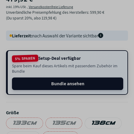
inkl. 19% USt. ,
Versandkostenfreie Lieferung
Unverbindliche Preisempfehlung des Herstellers
:
599,90 €
(Du sparst
20%
, also
119,98 €
)
Lieferzeit:
nach Auswahl der Variante sichtbar
i
Setup-Deal verfügbar
5% SPAREN
Spare beim Kauf dieses Artikels mit passendem Zubehör im
Bundle
Bundle ansehen
Größe
133cm
135cm
138cm
133cm
135cm
138cm