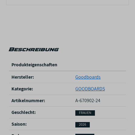
Beschreibung
Produkteigenschaften
P
Hersteller:
Goodboards
r
o
Kategorie:
GOODBOARDS
d
u
Artikelnummer:
A-670902-24
k
Geschlecht‍:
FRAUEN
t
e
Saison‍:
2026
i
g