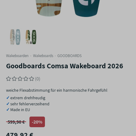
Wakeboarden
Wakeboards
GOODBOARDS
Goodboards Comsa Wakeboard 2026
(0)
weiche Flexabstimmung für ein harmonische Fahrgefühl
extrem drehfreudig
sehr fehlerverzeihend
Made in EU
599,90 €
-20%
479,92 €