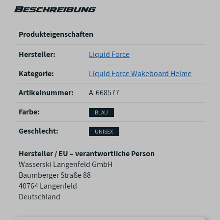
Beschreibung
Produkteigenschaften
P
Hersteller:
Liquid Force
r
o
Kategorie:
Liquid Force Wakeboard Helme
d
u
Artikelnummer:
A-668577
k
Farbe‍:
BLAU
t
e
Geschlecht‍:
UNISEX
i
g
Hersteller / EU – verantwortliche Person
e
Wasserski Langenfeld GmbH
n
Baumberger Straße 88
s
40764 Langenfeld
c
Deutschland
h
a