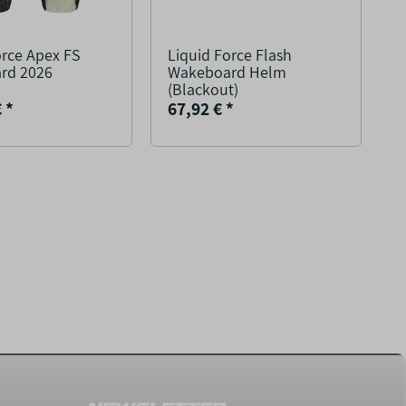
orce Apex FS
Liquid Force Flash
L
rd 2026
Wakeboard Helm
W
(Blackout)
(
€
*
67,92 €
*
3