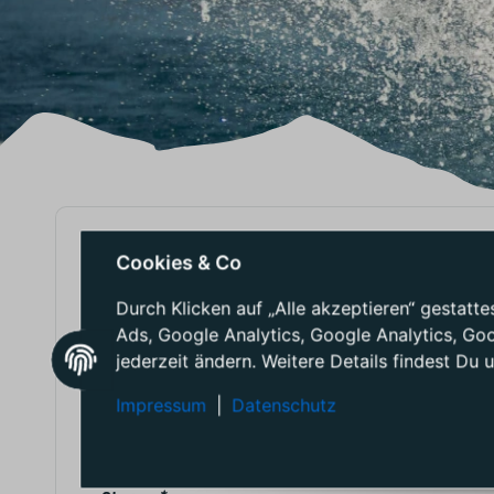
BEWERTUNGEN - LIQUID F
Cookies & Co
Durch Klicken auf „Alle akzeptieren“ gestat
Ads, Google Analytics, Google Analytics, Go
(0)
0
jederzeit ändern. Weitere Details findest Du 
Gib deine erste Bewertung für diesen Artikel ab und
Impressum
|
Datenschutz
hilf Anderen bei der Kaufentscheidung
Artikelbewertung