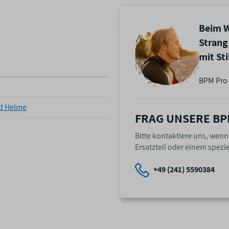
Beim W
Strang
mit St
BPM Pro 
d Helme
FRAG UNSERE BP
Bitte kontaktiere uns, wen
Ersatzteil oder einem spezie
+49 (241) 5590384