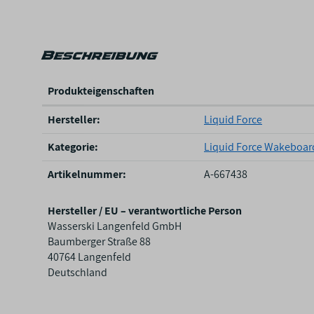
Beschreibung
Produkteigenschaften
P
Hersteller:
Liquid Force
r
o
Kategorie:
Liquid Force Wakeboar
d
u
Artikelnummer:
A-667438
k
t
Hersteller / EU – verantwortliche Person
e
Wasserski Langenfeld GmbH
i
Baumberger Straße 88
g
40764 Langenfeld
e
Deutschland
n
s
c