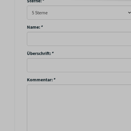
Sterne:
*
Name:
*
Überschrift:
*
Kommentar:
*