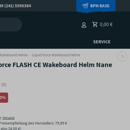
9 (241) 5590384
BPM BASE
0,00 €
SERVICE
Wakeboard Helme
Liquid Force Wakeboard Helme
Force FLASH CE Wakeboard Helm Nane
(0)
30%
l.
Versand
Preisempfehlung des Herstellers
:
79,99 €
, also
24,00 €
)