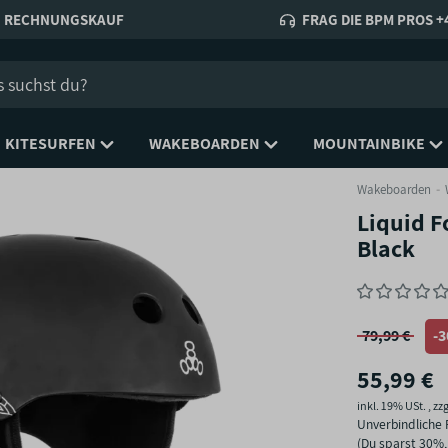
RECHNUNGSKAUF
FRAG DIE BPM PROS +4
KITESURFEN
WAKEBOARDEN
MOUNTAINBIKE
Wakeboarden
Liquid 
Black
79,99 €
-
55,99 €
inkl. 19% USt. , zzg
Unverbindliche 
(Du sparst
30%