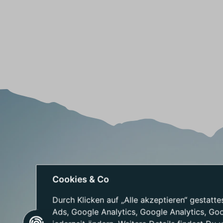
h
a
f
t
e
n
Cookies & Co
Durch Klicken auf „Alle akzeptieren“ gestat
Ads, Google Analytics, Google Analytics, Go