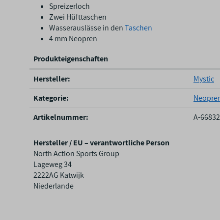
Spreizerloch
Zwei Hüfttaschen
Wasserauslässe in den
Taschen
4 mm Neopren
Produkteigenschaften
P
Hersteller:
Mystic
r
o
Kategorie:
Neopren
d
u
Artikelnummer:
A-66832
k
t
Hersteller / EU – verantwortliche Person
e
North Action Sports Group
i
Lageweg 34
g
2222AG Katwijk
e
Niederlande
n
s
c