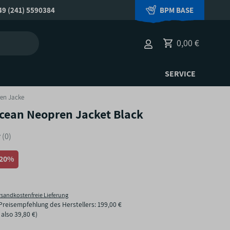
9 (241) 5590384
BPM BASE
0,00 €
SERVICE
en Jacke
cean Neopren Jacket Black
(0)
-20%
rsandkostenfreie Lieferung
Preisempfehlung des Herstellers
:
199,00 €
, also
39,80 €
)