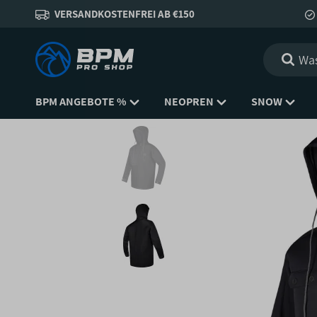
VERSANDKOSTENFREI AB €150
BPM ANGEBOTE %
NEOPREN
SNOW