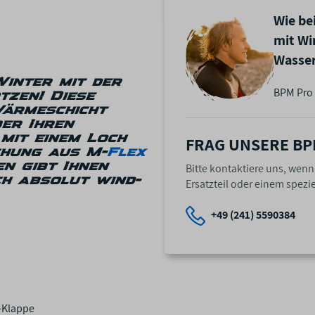
Wie be
mit Wi
Wasser
Winter mit der
BPM Pro 
tzen! Diese
Wärmeschicht
ber Ihren
mit einem Loch
FRAG UNSERE BP
chung aus M-
Flex
en gibt
Ihnen
Bitte kontaktiere uns, wen
ch absolut wind-
Ersatzteil oder einem spezie
+49 (241) 5590384
s-Klappe