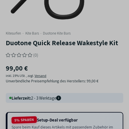
Kitesurfen
Kite Bars
Duotone Kite Bars
Duotone Quick Release Wakestyle Kit
(0)
99,00 €
inkl. 19% USt. , zzgl.
Versand
Unverbindliche Preisempfehlung des Herstellers
:
99,00 €
Lieferzeit:
2 - 3 Werktage
i
Setup-Deal verfügbar
5% SPAREN
Spare beim Kauf dieses Artikels mit passendem Zubehör im