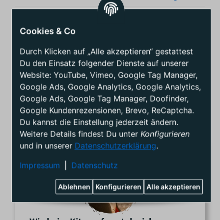
r
o
Kategorie:
Duotone Kite Bars
d
Cookies & Co
u
Artikelnummer:
SW11584
k
Durch Klicken auf „Alle akzeptieren“ gestattest
GTIN:
9010583181745
t
Du den Einsatz folgender Dienste auf unserer
e
Website: YouTube, Vimeo, Google Tag Manager,
Hersteller / EU – verantwortliche Person
i
Google Ads, Google Analytics, Google Analytics,
Boards & More GmbH
g
Rabach 1
Google Ads, Google Tag Manager, Doofinder,
e
4591 Molln
n
Google Kundenrezensionen, Brevo, ReCaptcha.
Österreich
s
Du kannst die Einstellung jederzeit ändern.
c
Weitere Details findest Du unter
Konfigurieren
h
und in unserer
Datenschutzerklärung
.
a
f
Impressum
|
Datenschutz
t
e
Ablehnen
Konfigurieren
Alle akzeptieren
n