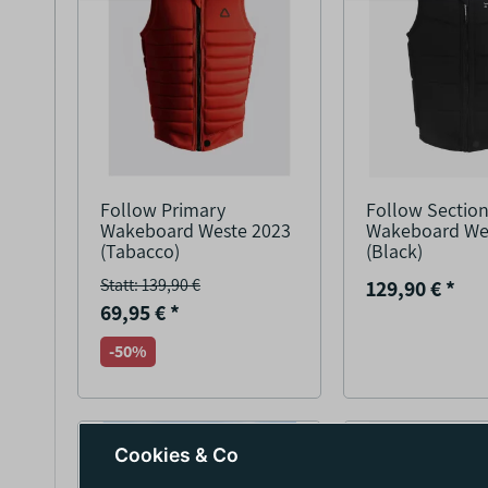
Follow Primary
Follow Sectio
Wakeboard Weste 2023
Wakeboard We
(Tabacco)
(Black)
Statt: 139,90 €
129,90 €
*
69,95 €
*
-50%
Cookies & Co
AUF LAGER
AUF LAGER