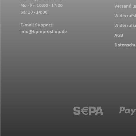
Mo - Fr: 10:00 - 17:30
Versand u
Sa: 10 - 14:00
Widerrufs
E-mail Support:
Widerrufs
info@bpmproshop.de
AGB
Datenschu