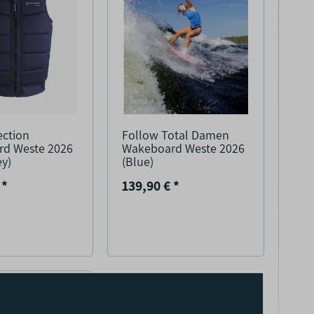
ection
Follow Total Damen
d Weste 2026
Wakeboard Weste 2026
ey)
(Blue)
€
*
139,90 €
*
R