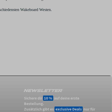
erschiedensten Wakeboard Westen.
NEWSLETTER
Sichere dir
10 %
auf deine erste
Bestellung.
Zusätzlich gibt es
exclusive Deals
nur für