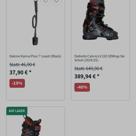
Dakine Kainui Plus 7' Leash (Black)
Dalbello Cabrio LV 120 3DWrap Ski
Schuh (2024/25)
Statt: 46,90 €
Statt: 649,90 €
37,90 €
*
389,94 €
*
-19%
-40%
AUF LAGER