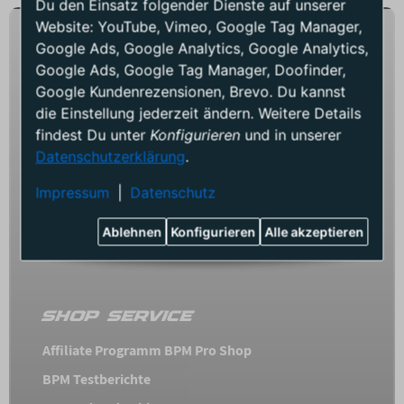
Du den Einsatz folgender Dienste auf unserer
Website: YouTube, Vimeo, Google Tag Manager,
Google Ads, Google Analytics, Google Analytics,
TELEFON SUPPORT
Google Ads, Google Tag Manager, Doofinder,
Google Kundenrezensionen, Brevo. Du kannst
+49 (241) 5590384
die Einstellung jederzeit ändern. Weitere Details
findest Du unter
Konfigurieren
und in unserer
Öffnungszeiten Shop:
Mo - Fr: 10:00 - 17:30
Datenschutzerklärung
.
Sa: 10 - 14:00
Impressum
|
Datenschutz
E-mail Support:
info@bpmproshop.de
Ablehnen
Konfigurieren
Alle akzeptieren
SHOP SERVICE
Affiliate Programm BPM Pro Shop
BPM Testberichte