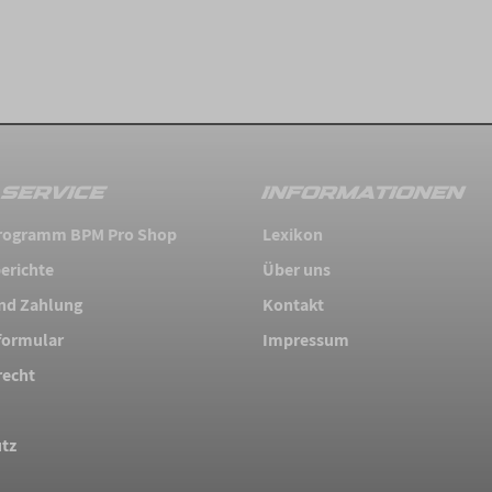
SERVICE
INFORMATIONEN
 Programm BPM Pro Shop
Lexikon
erichte
Über uns
nd Zahlung
Kontakt
formular
Impressum
recht
tz