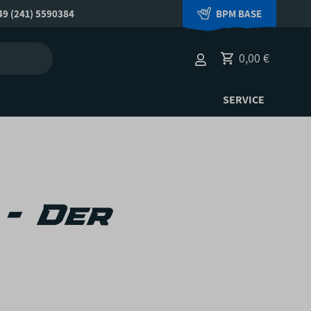
9 (241) 5590384
BPM BASE
0,00 €
SERVICE
- Der