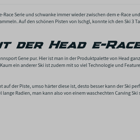
er e-Race Serie und schwanke immer wieder zwischen dem e-Race und
sammeln. Auf den schönen Pisten von Ischgl, konnte ich den Ski 3 T
ht der Head e-Rac
ennsport Gene pur. Hier ist man in der Produktpalette von Head ga
 Kaum ein anderer Ski ist zudem mit so viel Technologie und Feature
nt auf der Piste, umso härter diese ist, desto besser kann der Ski p
l lange Radien, man kann also von einem waschechten Carving Ski s