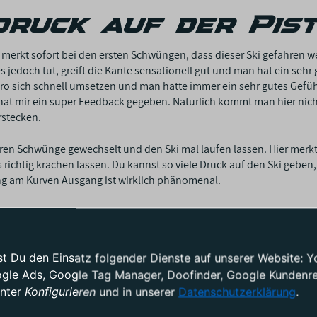
druck auf der Pis
an merkt sofort bei den ersten Schwüngen, dass dieser Ski gefahre
jedoch tut, greift die Kante sensationell gut und man hat ein sehr
Pro sich schnell umsetzen und man hatte immer ein sehr gutes Gefüh
i hat mir ein super Feedback gegeben. Natürlich kommt man hier nic
rstecken.
eren Schwünge gewechselt und den Ski mal laufen lassen. Hier merk
s richtig krachen lassen. Du kannst so viele Druck auf den Ski geb
g am Kurven Ausgang ist wirklich phänomenal.
ist und hier konnte mich der e-Race Pro auch sehr überzeugen. Obwohl
er Piste und Du kannst diesen wirklich sehr gut kontrollieren. Erst 
 Kontrolle.
test Du den Einsatz folgender Dienste auf unserer Website
ogle Ads, Google Tag Manager, Doofinder, Google Kundenrez
der Head WC Rebel
unter
Konfigurieren
und in unserer
Datenschutzerklärung
.