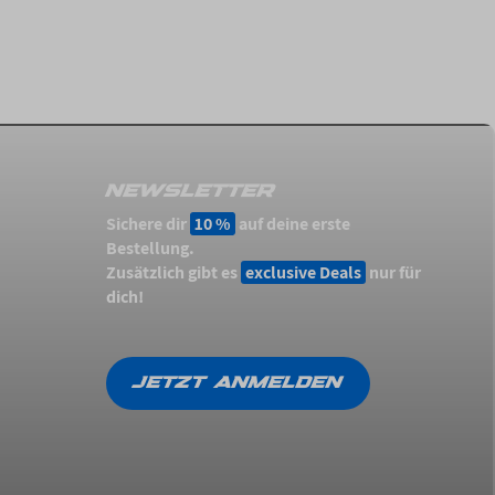
NEWSLETTER
Sichere dir
10 %
auf deine erste
Bestellung.
Zusätzlich gibt es
exclusive Deals
nur für
dich!
JETZT ANMELDEN