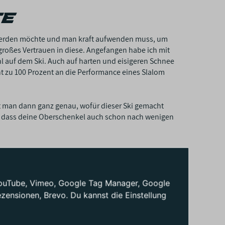
te
n werden möchte und man kraft aufwenden muss, um
 großes Vertrauen in diese. Angefangen habe ich mit
l auf dem Ski. Auch auf harten und eisigeren Schnee
ht zu 100 Prozent an die Performance eines Slalom
t man dann ganz genau, wofür dieser Ski gemacht
en, dass deine Oberschenkel auch schon nach wenigen
 der Ski eine stark taillierte Outline hat, liegt er
bei sehr hohen Geschwindigkeiten fängt der Ski leicht
: YouTube, Vimeo, Google Tag Manager, Google
ensionen, Brevo. Du kannst die Einstellung
s e-Race Pro