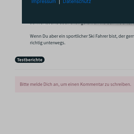
Impressum
|
Datenschutz
Grundsätzlich ist dieser Ski für erfahrene Skifahrer
diesem Ski die Option den ganzen Tag auf der Piste z
schwer ist und auch aktiv gefahren werden möchte.
Wenn Du aber ein sportlicher Ski Fahrer bist, der ge
richtig unterwegs.
Testberichte
Bitte melde Dich an, um einen Kommentar zu schreiben.