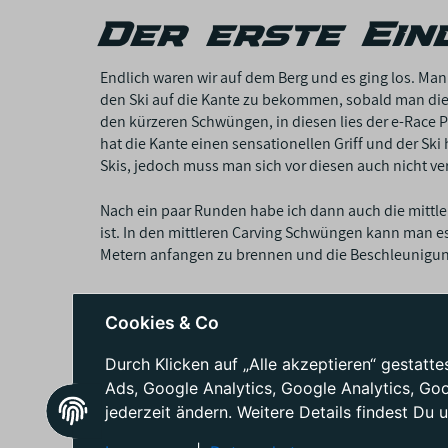
Der erste Ein
Endlich waren wir auf dem Berg und es ging los. M
den Ski auf die Kante zu bekommen, sobald man dies 
den kürzeren Schwüngen, in diesen lies der e-Race 
hat die Kante einen sensationellen Griff und der Sk
Skis, jedoch muss man sich vor diesen auch nicht ve
Nach ein paar Runden habe ich dann auch die mittl
ist. In den mittleren Carving Schwüngen kann man e
Metern anfangen zu brennen und die Beschleunigun
Es kommt auch mal vor, dass man schneller unterwegs 
bei hohen Geschwindigkeiten wirklich sehr satt auf d
Cookies & Co
an zu flattern und bietet Dir nicht mehr die maximale
Durch Klicken auf „Alle akzeptieren“ gestat
Ads, Google Analytics, Google Analytics, Go
Für wen ist 
jederzeit ändern. Weitere Details findest Du 
geeignet?